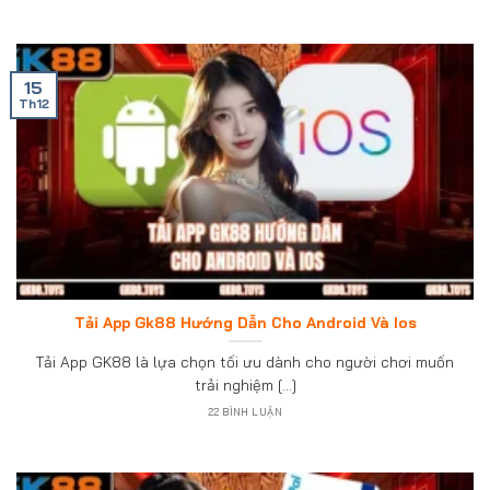
15
Th12
Tải App Gk88 Hướng Dẫn Cho Android Và Ios
Tải App GK88 là lựa chọn tối ưu dành cho người chơi muốn
trải nghiệm [...]
22 BÌNH LUẬN